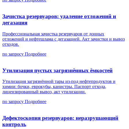
Зачистка резервуаров: удаление отложений и
дегазация
Профессиональная зачистка резервуаров от донных
отложений и нефтешлама с дегазацией. Акт зачистки и вывоз
отходов.
по запросу
Подробнее
Утилизация пустых загрязнённых ёмкостей
Утилизация загрязнённой тары из-под нефтепродуктов и
химии: бочки, еврокубы, канистры. Паспорт отхода,
лицензированный вывоз, акт утилизации.
по запросу
Подробнее
Дефектоскопия резервуаров: неразрушающий
контроль